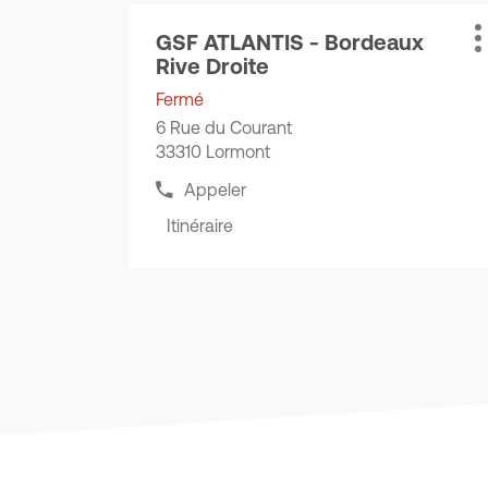
Appuyer
GSF ATLANTIS - Bordeaux
sur
Point
P
Rive Droite
la
de
d
touche
vente
Fermé
ENTRÉE
:
6 Rue du Courant
pour
33310 Lormont
obtenir
de
Appeler
Afficher
plus
le
Itinéraire
amples
jusqu'au
numéro
informations
de
point
téléphone
de
du
vente
point
GSF
de
vente
ATLANTIS
GSF
-
ATLANTIS
Bordeaux
-
Rive
Bordeaux
Droite
Rive
Droite