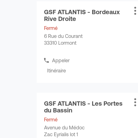
Appuyer
GSF ATLANTIS - Bordeaux
sur
Point
P
Rive Droite
la
de
d
touche
vente
Fermé
ENTRÉE
:
6 Rue du Courant
pour
33310 Lormont
obtenir
de
plus
Appeler
Afficher
amples
le
Itinéraire
informations
jusqu'au
numéro
de
point
téléphone
de
du
vente
point
Appuyer
GSF
de
GSF ATLANTIS - Les Portes
sur
Point
P
vente
ATLANTIS
du Bassin
la
de
d
GSF
-
touche
vente
ATLANTIS
Fermé
Bordeaux
ENTRÉE
:
-
Avenue du Médoc
Rive
Bordeaux
pour
Zac Eyrialis lot 1
Droite
Rive
obtenir