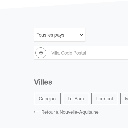
Tous les pays
Filtrer
par
Ville,
pays
À
,
Code
proximité
trouver
Postal
un
point
de
Villes
vente
GSF
Canejan
Le-Barp
Lormont
M
Retour à Nouvelle-Aquitaine