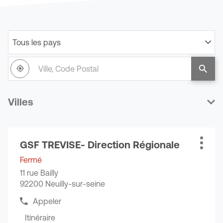
Tous les pays
Filtrer
par
Ville,
pays
À
,
un
Code
proximité
trouver
point
Postal
un
de
point
vente
Villes
de
GSF
vente
GSF
Appuyer
GSF TREVISE- Direction Régionale
sur
Point
Plus
la
de
d'opti
Fermé
touche
vente
11 rue Bailly
ENTRÉE
:
92200 Neuilly-sur-seine
pour
obtenir
Appeler
Afficher
de
le
Itinéraire
plus
jusqu'au
numéro