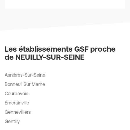
amples
de
point
téléphone
informations
de
du
vente
point
GSF
de
vente
TREVISE-
GSF
Direction
TREVISE-
Régionale
Direction
Les établissements GSF proche
Régionale
de NEUILLY-SUR-SEINE
Asnières-Sur-Seine
Bonneuil Sur Marne
Courbevoie
Émerainville
Gennevilliers
Gentilly