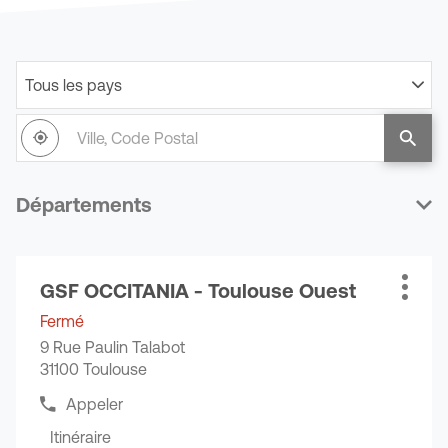
Tous les pays
Filtrer
par
Ville,
pays
À
,
un
Code
proximité
trouver
point
Postal
un
de
point
vente
Départements
de
GSF
vente
GSF
Appuyer
GSF OCCITANIA - Toulouse Ouest
sur
Point
Plus
la
de
d'opti
Fermé
touche
vente
9 Rue Paulin Talabot
ENTRÉE
:
31100 Toulouse
pour
obtenir
Appeler
Afficher
de
le
Itinéraire
plus
jusqu'au
numéro