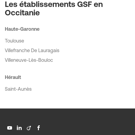
-
Les établissements GSF en
Est
Toulouse
Occitanie
Est
Haute-Garonne
Toulouse
Villefranche De Lauragais
Villeneuve-Lès-Bouloc
Hérault
Saint-Aunès
Aller
Aller
Aller
Aller