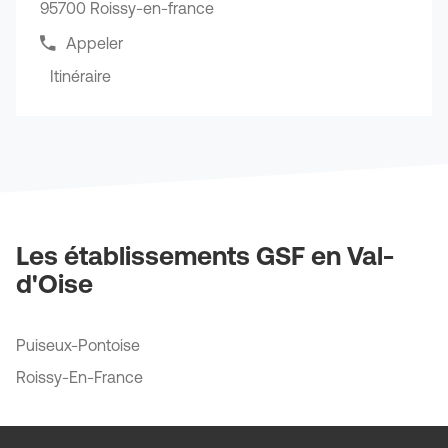
Régionale
Direction
95700 Roissy-en-france
obtenir
Régionale
de
Appeler
Afficher
plus
le
Itinéraire
amples
jusqu'au
numéro
informations
de
point
téléphone
de
du
vente
point
GSF
de
vente
CONCORDE
GSF
-
CONCORDE
Roissy
-
Les établissements GSF en Val-
Park
Roissy
d'Oise
Park
Puiseux-Pontoise
Roissy-En-France