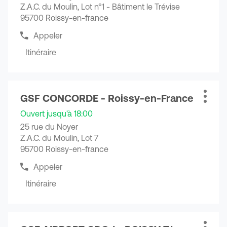
-
Z.A.C. du Moulin, Lot n°1 - Bâtiment le Trévise
CDG
pour
Roissy
-
95700 Roissy-en-france
obtenir
Aérogare
Roissy
de
Appeler
Aérogare
Afficher
plus
le
Itinéraire
amples
jusqu'au
numéro
informations
de
point
téléphone
de
du
Appuyer
vente
point
GSF CONCORDE - Roissy-en-France
sur
Point
Plus
GSF
de
la
de
d'opti
vente
CONCORDE
Ouvert jusqu'à 18:00
touche
vente
GSF
-
25 rue du Noyer
CONCORDE
ENTRÉE
:
Paris
Z.A.C. du Moulin, Lot 7
-
pour
Nord
Paris
95700 Roissy-en-france
obtenir
Nord
de
Appeler
Afficher
plus
le
Itinéraire
amples
jusqu'au
numéro
informations
de
point
téléphone
de
du
Appuyer
vente
point