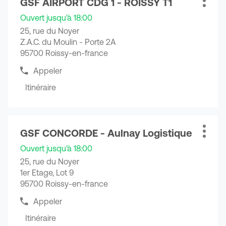
GSF AIRPORT CDG 1 - ROISSY T1
sur
Point
Plus
GSF
de
la
de
d'opti
vente
CONCORDE
Ouvert jusqu'à 18:00
touche
vente
GSF
-
25, rue du Noyer
CONCORDE
ENTRÉE
:
Roissy-
Z.A.C. du Moulin - Porte 2A
-
pour
en-
Roissy-
95700 Roissy-en-france
obtenir
France
en-
de
Appeler
France
Afficher
plus
le
Itinéraire
amples
jusqu'au
numéro
informations
de
point
téléphone
de
du
Appuyer
vente
point
GSF CONCORDE - Aulnay Logistique
sur
Point
Plus
GSF
de
la
de
d'opti
vente
AIRPORT
Ouvert jusqu'à 18:00
touche
vente
GSF
CDG
25, rue du Noyer
AIRPORT
ENTRÉE
:
1
1er Etage, Lot 9
CDG
pour
-
1
95700 Roissy-en-france
obtenir
ROISSY
-
de
Appeler
ROISSY
T1
Afficher
plus
T1
le
Itinéraire
amples
jusqu'au
numéro