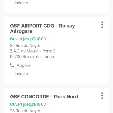
le
Itinéraire
amples
jusqu'au
numéro
informations
de
point
téléphone
de
du
Appuyer
vente
point
GSF AIRPORT CDG - Roissy
sur
Point
Plus
GSF
de
Aérogare
la
de
d'opti
vente
GRANDE
touche
vente
GSF
ARCHE
Ouvert jusqu'à 18:00
GRANDE
ENTRÉE
:
-
25 Rue du Noyer
ARCHE
pour
Cergy
-
Z.A.C. du Moulin - Porte 3
obtenir
Pontoise
Cergy
95700 Roissy-en-france
de
Pontoise
plus
Appeler
Afficher
amples
le
Itinéraire
informations
jusqu'au
numéro
de
point
téléphone
de
du
Appuyer
vente
point
GSF CONCORDE - Paris Nord
sur
Point
Plus
GSF
de
la
de
d'opti
vente
AIRPORT
Ouvert jusqu'à 18:00
touche
vente
GSF
CDG
25 Rue du Noyer
AIRPORT
ENTRÉE
: