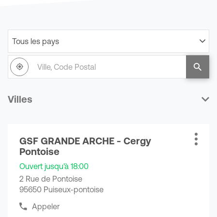
Tous les pays
Filtrer
par
Ville,
pays
À
,
un
Code
proximité
trouver
point
Postal
un
de
point
vente
Villes
de
GSF
vente
GSF
Appuyer
GSF GRANDE ARCHE - Cergy
sur
Point
Plus
Pontoise
la
de
d'opti
touche
vente
Ouvert jusqu'à 18:00
ENTRÉE
:
2 Rue de Pontoise
pour
95650 Puiseux-pontoise
obtenir
de
Appeler
Afficher
plus