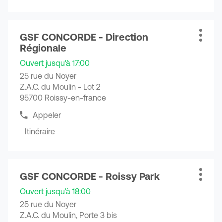
informations
de
point
téléphone
de
du
Appuyer
vente
point
GSF CONCORDE - Direction
sur
Point
Plus
GSF
de
Régionale
la
de
d'opti
vente
CONCORDE
touche
vente
GSF
-
Ouvert jusqu'à 17:00
CONCORDE
ENTRÉE
:
Aulnay
25 rue du Noyer
-
pour
Logistique
Aulnay
Z.A.C. du Moulin - Lot 2
obtenir
Logistique
95700 Roissy-en-france
de
plus
Appeler
Afficher
amples
le
Itinéraire
informations
jusqu'au
numéro
de
point
téléphone
de
du
Appuyer
vente
point
GSF CONCORDE - Roissy Park
sur
Point
Plus
GSF
de
la
de
d'opti
vente
CONCORDE
Ouvert jusqu'à 18:00
touche
vente
GSF
-
25 rue du Noyer
CONCORDE
ENTRÉE
:
Direction
Z.A.C. du Moulin, Porte 3 bis
-
pour