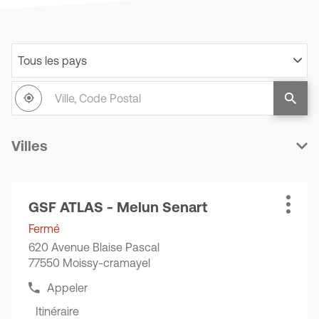
Tous les pays
Filtrer
par
Ville,
pays
À
,
un
Code
proximité
trouver
point
Postal
un
de
point
vente
Villes
de
GSF
vente
GSF
Appuyer
GSF ATLAS - Melun Senart
sur
Point
Plus
la
de
d'opti
Fermé
touche
vente
620 Avenue Blaise Pascal
ENTRÉE
:
77550 Moissy-cramayel
pour
obtenir
Appeler
Afficher
de
le
Itinéraire
plus
jusqu'au
numéro