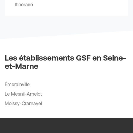
Vallée
le
Itinéraire
plus
jusqu'au
numéro
amples
de
point
téléphone
informations
de
du
vente
point
GSF
de
vente
AÉRO
GSF
-
AÉRO
Roissy
-
Les établissements GSF en Seine-
Roissy
et-Marne
Émerainville
Le Mesnil-Amelot
Moissy-Cramayel