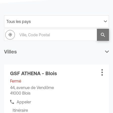
Tous les pays
Filtrer
par
Ville,
pays
À
,
un
Code
proximité
trouver
point
Postal
un
de
point
vente
Villes
de
GSF
vente
GSF
Appuyer
GSF ATHENA - Blois
sur
Point
Plus
la
de
d'opti
Fermé
touche
vente
44, avenue de Vendôme
ENTRÉE
:
41000 Blois
pour
obtenir
Appeler
Afficher
de
le
Itinéraire
plus
jusqu'au
numéro