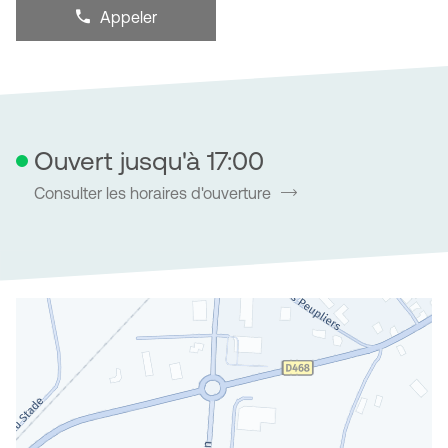
vente
Appeler
Afficher
GSF
le
SATURNE
numéro
NORD
de
-
téléphone
Beinheim
du
point
de
Ouvert jusqu'à 17:00
vente
GSF
Consulter les horaires d'ouverture
SATURNE
NORD
-
Beinheim