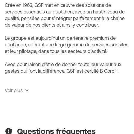
Créé en 1963, GSF met en œuvre des solutions de
services essentiels au quotidien, avec un haut niveau de
qualité, pensées pour s’intégrer parfaitement à la chaîne
de valeur de nos clients et ainsi y contribuer.
Le groupe est aujourd’hui un partenaire premium de
confiance, opérant une large gamme de services sur sites
et leur pilotage, dans tous les secteurs d’activité.
Avec pour raison d’être de donner toute leur valeur aux
gestes qui font la différence, GSF est certifié B Corp™.
✔️ Un partenaire premium : Des solutions sur mesure avec
Voir plus
un haut niveau de qualité de service, garanti par un
investissement dans la formation, les équipements et
l’innovation, qui favorise la fidélisation des collaborateurs
et des clients.
✔️ Un modèle managérial unique : Dans un écosystème
Questions fréquentes
où notre management dispose de toutes les capacités à