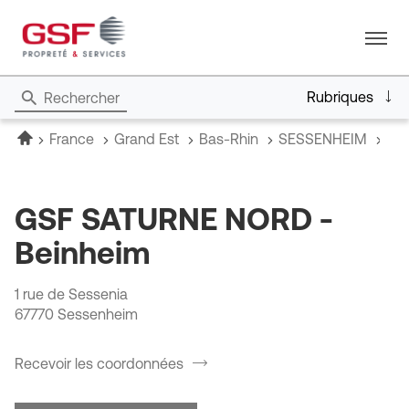
Menu
Rubriques
Rechercher
Accueil
GS
France
Grand Est
Bas-Rhin
SESSENHEIM
GSF SATURNE NORD -
Beinheim
1 rue de Sessenia
67770 Sessenheim
Recevoir les coordonnées
du
point
de