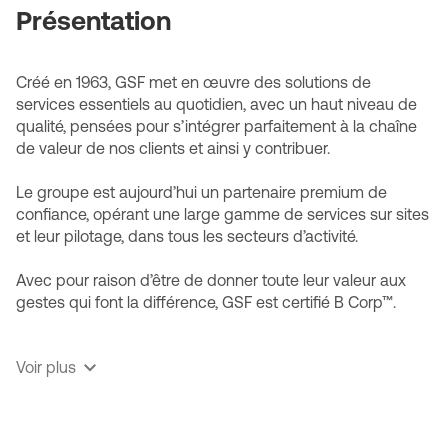
Présentation
Créé en 1963, GSF met en œuvre des solutions de
services essentiels au quotidien, avec un haut niveau de
qualité, pensées pour s’intégrer parfaitement à la chaîne
de valeur de nos clients et ainsi y contribuer.
Le groupe est aujourd’hui un partenaire premium de
confiance, opérant une large gamme de services sur sites
et leur pilotage, dans tous les secteurs d’activité.
Avec pour raison d’être de donner toute leur valeur aux
gestes qui font la différence, GSF est certifié B Corp™.
✔️ Un partenaire premium : Des solutions sur mesure avec
Voir plus
un haut niveau de qualité de service, garanti par un
investissement dans la formation, les équipements et
l’innovation, qui favorise la fidélisation des collaborateurs
et des clients.