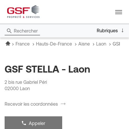
Menu
Rubriques
Rechercher
Accueil
GSF ST
France
Hauts-De-France
Aisne
Laon
GSF STELLA - Laon
2 bis rue Gabriel Péri
02000 Laon
Recevoir les coordonnées
du
point
de
vente
Appeler
Afficher
GSF