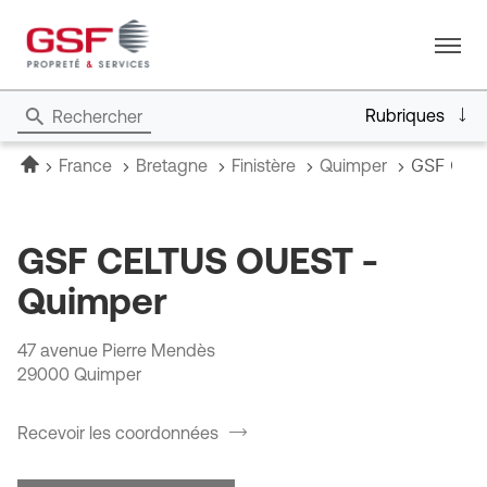
Menu
Rubriques
Rechercher
Accueil
GSF CEL
France
Bretagne
Finistère
Quimper
GSF CELTUS OUEST -
Quimper
47 avenue Pierre Mendès
29000 Quimper
Recevoir les coordonnées
du
point
de