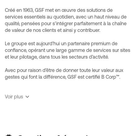
Créé en 1963, GSF met en œuvre des solutions de
services essentiels au quotidien, avec un haut niveau de
qualité, pensées pour s’intégrer parfaitement à la chaîne
de valeur de nos clients et ainsi y contribuer.
Le groupe est aujourd’hui un partenaire premium de
confiance, opérant une large gamme de services sur sites
et leur pilotage, dans tous les secteurs d’activité.
Avec pour raison d’être de donner toute leur valeur aux
gestes qui font la différence, GSF est certifié B Corp™.
✔️ Un partenaire premium : Des solutions sur mesure avec
Voir plus
un haut niveau de qualité de service, garanti par un
investissement dans la formation, les équipements et
l’innovation, qui favorise la fidélisation des collaborateurs
et des clients.
✔️ Un modèle managérial unique : Dans un écosystème