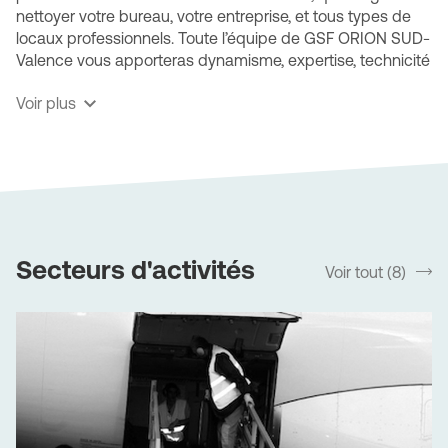
nettoyer votre bureau, votre entreprise, et tous types de
locaux professionnels. Toute l’équipe de GSF ORION SUD-
Valence vous apporteras dynamisme, expertise, technicité
et ce, quel que soit votre type d’activité.
Voir plus
GSF ORION SUD- Valence, une société multiservices
spécialisée
Nos diverses prestations s'adapteront aux spécificités de
vos locaux. Bénéficiez de notre expertise des sites
industriels (ateliers, entrepôts ou usines), des espaces
recevant du public, des divers types de transport ainsi
Secteurs d'activités
Voir tout (8)
srLabel
que des zones particulièrement sensibles comme les
cabinets médicaux ou les centres de santé.
L’entreprise GSF ORION SUD- Valence est attachée à
l’amélioration continue de ses méthodes de nettoyage
pour améliorer en permanence l'efficacité et la
productivité du service. Notamment dans le domaine
industriel, l’entreprise multiservices GSF ORION SUD-