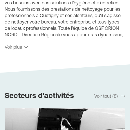
vos besoins avec nos solutions d’hygiène et d’entretien.
Nous fournissons des prestations de nettoyage pour les
professionnels à Quetigny et ses alentours, qu'il s'agisse
de nettoyer votre bureau, votre entreprise, et tous types
de locaux professionnels. Toute l’équipe de GSF ORION
NORD - Direction Régionale vous apporteras dynamisme,
expertise, technicité et ce, quel que soit votre type
Voir plus
d’activité.
GSF ORION NORD - Direction Régionale, une société
multiservices spécialisée
Nos diverses prestations s'adapteront aux spécificités de
vos locaux. Bénéficiez de notre expertise des sites
industriels (ateliers, entrepôts ou usines), des espaces
Secteurs d'activités
Voir tout (8)
srLabel
recevant du public, des divers types de transport ainsi
que des zones particulièrement sensibles comme les
cabinets médicaux ou les centres de santé.
L’entreprise GSF ORION NORD - Direction Régionale est