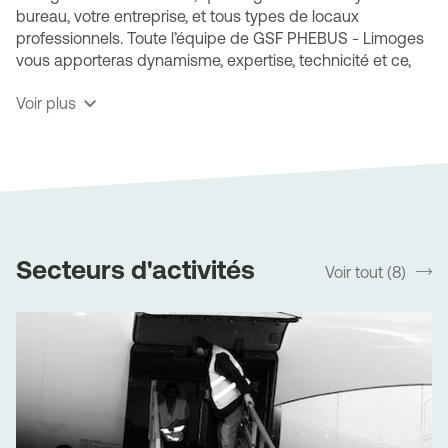
bureau, votre entreprise, et tous types de locaux
professionnels. Toute l’équipe de GSF PHEBUS - Limoges
vous apporteras dynamisme, expertise, technicité et ce,
quel que soit votre type d’activité.
Voir plus
GSF PHEBUS - Limoges, une société multiservices
spécialisée
Nos diverses prestations s'adapteront aux spécificités de
vos locaux. Bénéficiez de notre expertise des sites
industriels (ateliers, entrepôts ou usines), des espaces
recevant du public, des divers types de transport ainsi
Secteurs d'activités
Voir tout (8)
srLabel
que des zones particulièrement sensibles comme les
cabinets médicaux ou les centres de santé.
L’entreprise GSF PHEBUS - Limoges est attachée à
l’amélioration continue de ses méthodes de nettoyage
pour améliorer en permanence l'efficacité et la
productivité du service. Notamment dans le domaine
industriel, l’entreprise multiservices GSF PHEBUS -