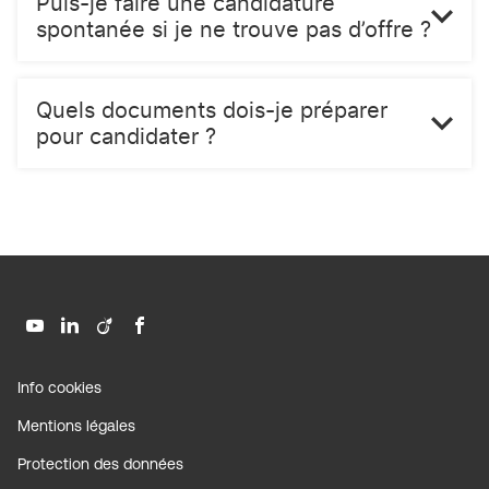
Puis-je faire une candidature
spontanée si je ne trouve pas d’offre ?
Quels documents dois-je préparer
pour candidater ?
Aller
Aller
Aller
Aller
sur
sur
sur
sur
la
la
la
la
(ouvre
Info cookies
page
page
page
page
dans
(ouvre
Mentions légales
une
youtube
linkedin
viadeo
facebook
dans
nouvelle
de
de
de
de
(ouvre
Protection des données
une
fenêtre)
GSF
GSF
GSF
GSF
dans
nouvelle