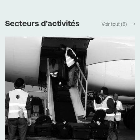
vos locaux. Bénéficiez de notre expertise des sites
industriels (ateliers, entrepôts ou usines), des espaces
recevant du public, des divers types de transport ainsi
Secteurs d'activités
Voir tout (8)
srLabel
que des zones particulièrement sensibles comme les
cabinets médicaux ou les centres de santé.
L’entreprise GSF CELTUS OUEST - Brest est attachée à
l’amélioration continue de ses méthodes de nettoyage
pour améliorer en permanence l'efficacité et la
productivité du service. Notamment dans le domaine
industriel, l’entreprise multiservices GSF CELTUS OUEST -
Brest développe une gamme de services associés tels
que la gestion des déchets, la manutention, la logistique,
le suivi et l'inspection des outils de production, la
maintenance des petits bâtiments, l'accueil, les services
postaux, etc.
Des outils de production plus propres contribuent à la
sécurité du personnel et à la pérennité des outils de
production, garantissant une production plus efficace.
Bâtiments, lignes de production, machines… sont parmi les