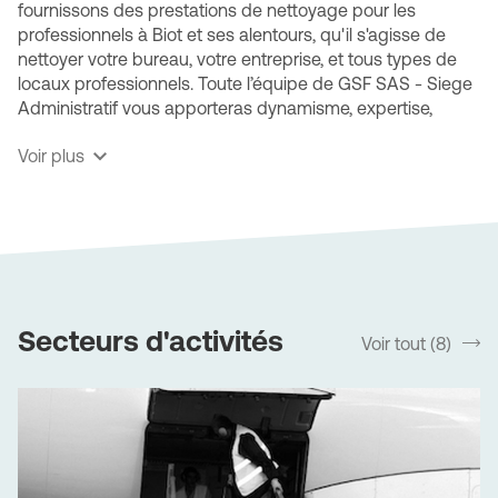
fournissons des prestations de nettoyage pour les
professionnels à Biot et ses alentours, qu'il s'agisse de
nettoyer votre bureau, votre entreprise, et tous types de
locaux professionnels. Toute l’équipe de GSF SAS - Siege
Administratif vous apporteras dynamisme, expertise,
technicité et ce, quel que soit votre type d’activité.
Voir plus
GSF SAS - Siege Administratif, une société
multiservices spécialisée
Nos diverses prestations s'adapteront aux spécificités de
vos locaux. Bénéficiez de notre expertise des sites
industriels (ateliers, entrepôts ou usines), des espaces
recevant du public, des divers types de transport ainsi
Secteurs d'activités
Voir tout (8)
srLabel
que des zones particulièrement sensibles comme les
cabinets médicaux ou les centres de santé.
L’entreprise GSF SAS - Siege Administratif est attachée à
l’amélioration continue de ses méthodes de nettoyage
pour améliorer en permanence l'efficacité et la