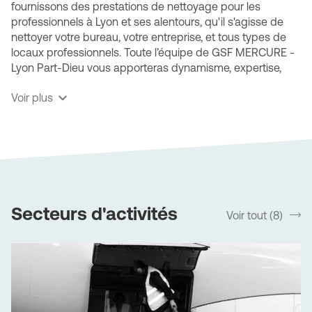
fournissons des prestations de nettoyage pour les
professionnels à Lyon et ses alentours, qu'il s'agisse de
nettoyer votre bureau, votre entreprise, et tous types de
locaux professionnels. Toute l’équipe de GSF MERCURE -
Lyon Part-Dieu vous apporteras dynamisme, expertise,
technicité et ce, quel que soit votre type d’activité.
Voir plus
GSF MERCURE - Lyon Part-Dieu, une société
multiservices spécialisée
Nos diverses prestations s'adapteront aux spécificités de
vos locaux. Bénéficiez de notre expertise des sites
industriels (ateliers, entrepôts ou usines), des espaces
recevant du public, des divers types de transport ainsi
Secteurs d'activités
Voir tout (8)
srLabel
que des zones particulièrement sensibles comme les
cabinets médicaux ou les centres de santé.
L’entreprise GSF MERCURE - Lyon Part-Dieu est attachée
à l’amélioration continue de ses méthodes de nettoyage
pour améliorer en permanence l'efficacité et la