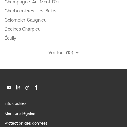
Champagne-Au-Mont-D'or
Charbonnieres-Les-Bains
Colombier-Saugnieu
Decines Charpieu
Écully
Voir tout (10)
de
points
de
vente
de
GSF
Aller
Aller
Aller
Aller
sur
sur
sur
sur
la
la
la
la
(ouvre
Info cookies
page
page
page
page
dans
(ouvre
Mentions légales
une
youtube
linkedin
viadeo
facebook
dans
nouvelle
de
de
de
de
(ouvre
Protection des données
une
fenêtre)