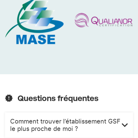
L’avantage des solutions de nettoyage et d’entretien de
bureaux à BONNEUIL SUR MARNE, apportées par GSF
ATLAS - Bonneuil-Sur-Marne pour votre entreprise c’est
de vous assurer un service de qualité, efficace et
attentionné.
MASE
QUALIANOR
Questions fréquentes
Comment trouver l’établissement GSF
le plus proche de moi ?