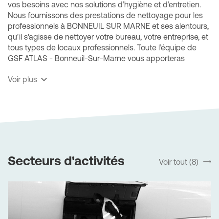
vos besoins avec nos solutions d’hygiène et d’entretien.
Nous fournissons des prestations de nettoyage pour les
professionnels à BONNEUIL SUR MARNE et ses alentours,
qu'il s'agisse de nettoyer votre bureau, votre entreprise, et
tous types de locaux professionnels. Toute l’équipe de
GSF ATLAS - Bonneuil-Sur-Marne vous apporteras
dynamisme, expertise, technicité et ce, quel que soit votre
Voir plus
type d’activité.
GSF ATLAS - Bonneuil-Sur-Marne, une société
multiservices spécialisée
Nos diverses prestations s'adapteront aux spécificités de
vos locaux. Bénéficiez de notre expertise des sites
industriels (ateliers, entrepôts ou usines), des espaces
Secteurs d'activités
Voir tout (8)
srLabel
recevant du public, des divers types de transport ainsi
que des zones particulièrement sensibles comme les
cabinets médicaux ou les centres de santé.
L’entreprise GSF ATLAS - Bonneuil-Sur-Marne est